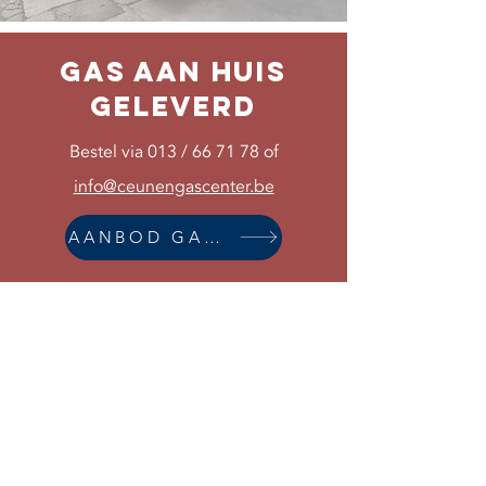
Gas aan huis
geleverd
Bestel via 013 / 66 71 78 of
info@ceunengascenter.be
AANBOD GASFLESSEN